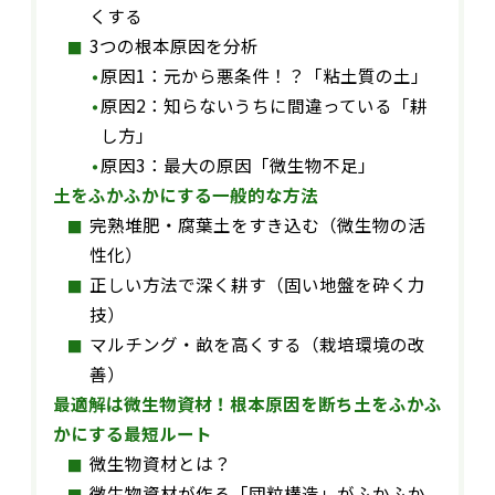
くする
3つの根本原因を分析
原因1：元から悪条件！？「粘土質の土」
原因2：知らないうちに間違っている「耕
し方」
原因3：最大の原因「微生物不足」
土をふかふかにする一般的な方法
完熟堆肥・腐葉土をすき込む（微生物の活
性化）
正しい方法で深く耕す（固い地盤を砕く力
技）
マルチング・畝を高くする（栽培環境の改
善）
最適解は微生物資材！根本原因を断ち土をふかふ
かにする最短ルート
微生物資材とは？
微生物資材が作る「団粒構造」がふかふか