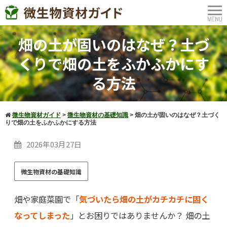
畑の土が固いのはなぜ？土づ
くりで畑の土をふかふかにす
る方法
微生物資材ガイド
>
微生物資材の基礎知識
>
畑の土が固いのはなぜ？土づく
りで畑の土をふかふかにする方法
2026年03月27日
微生物資材の基礎知識
畑や家庭菜園で「
気づいたら畑の土がカチカチに固く
なってしまった
」とお困りではありませんか？ 畑の土