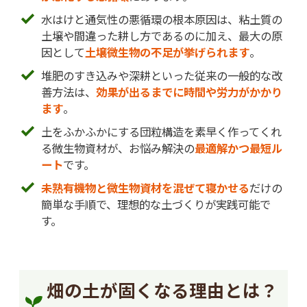
水はけと通気性の悪循環の根本原因は、粘土質の
土壌や間違った耕し方であるのに加え、最大の原
因として
土壌微生物の不足が挙げられます
。
堆肥のすき込みや深耕といった従来の一般的な改
善方法は、
効果が出るまでに時間や労力がかかり
ます
。
土をふかふかにする団粒構造を素早く作ってくれ
る微生物資材が、お悩み解決の
最適解かつ最短ル
ート
です。
未熟有機物と微生物資材を混ぜて寝かせる
だけの
簡単な手順で、理想的な土づくりが実践可能で
す。
畑の土が固くなる理由とは？