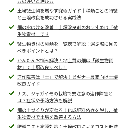
方の違いと選び方
土壌微生物を増やす究極ガイド｜種類ごとの特徴
と土壌改良を成功させる実践法
畑の水はけを改善！土壌改良剤のおすすめは「微
生物資材」です
微生物資材の種類を一覧表で解説！選ぶ際に見る
べきポイントとは？
かんたんお悩み解決！粘土質の畑は「微生物資
材」で土壌改良すべし！
連作障害は「土」で解決！ビギナー農家向け土壌
改良ガイド
ナス、ジャガイモの栽培で要注意の連作障害と
は？症状や予防方法も解説
畑の土づくりが変わる！化成肥料依存を脱し、微
生物資材で土壌を改善する方法
肥料コスト高騰対策：土壌改良によるコスト低減