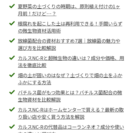
夏野菜の土づくりの時期は、原則植え付けの1ヶ
月前！だけど…？
根腐れを起こした土は再利用できる！手間いらず
の微生物資材活用術
放線菌配合の資材おすすめ7選｜放線菌の魅力や
選び方を比較解説
カルスNC-Rと超微生物の違いは？成分や価格、用
法を徹底比較
畑の土が固いのはなぜ？土づくりで畑の土をふか
ふかにする方法
バチルス菌がもつ効果とは？バチルス菌配合の微
生物資材を比較解説
カルスNC-Rはホームセンターで買える？最新の取
り扱い店や安く買う方法を解説
カルスNC-Rの代替品はコーランネオ？成分や使い