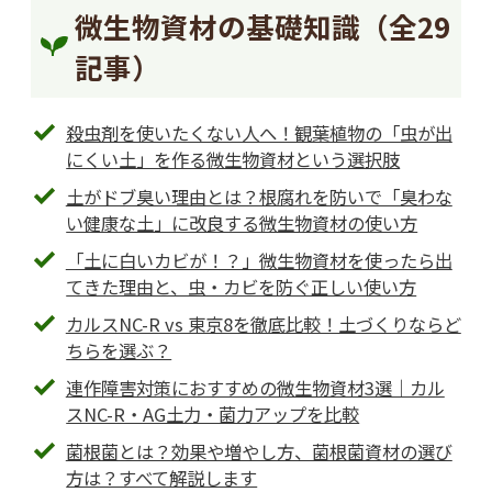
微生物資材の基礎知識（全29
記事）
殺虫剤を使いたくない人へ！観葉植物の「虫が出
にくい土」を作る微生物資材という選択肢
土がドブ臭い理由とは？根腐れを防いで「臭わな
い健康な土」に改良する微生物資材の使い方
「土に白いカビが！？」微生物資材を使ったら出
てきた理由と、虫・カビを防ぐ正しい使い方
カルスNC-R vs 東京8を徹底比較！土づくりならど
ちらを選ぶ？
連作障害対策におすすめの微生物資材3選｜カル
スNC-R・AG土力・菌力アップを比較
菌根菌とは？効果や増やし方、菌根菌資材の選び
方は？すべて解説します