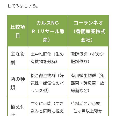
してみましょう。
カルスNC-
コーランネオ
比較項
R（リサール酵
（香蘭産業株式
目
産）
会社）
主な役
土中堆肥化（生の
発酵促進（ボカシ
有機物を分解）
肥料作り）
割
複合微生物群（好
有用微生物群（乳
菌の種
気性・嫌気性のバ
酸菌・酵母菌・放
類
ランス型）
線菌など）
すぐに可能（すき
待機期間が必要
植え付
込みと同時に植え
（1ヶ月以上寝か
け