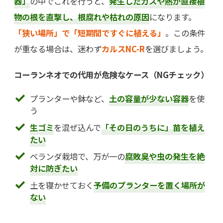
器」
の中でこれを行うと、
発生したガスや熱が直接植
物の根を直撃し、根腐れや枯れの原因
になります。
「狭い場所」で「短期間ですぐに植える」
。この条件
が重なる場合は、迷わず
カルスNC-R
を選びましょう。
コーランネオでの代用が危険なケース（NGチェック）
プランターや鉢など、
土の容量が少ない容器
を使
う
生ゴミ
を混ぜ込んで
「その日のうちに」苗を植え
たい
ベランダ栽培で、万が一の
腐敗臭や虫の発生を絶
対に防ぎたい
土を寝かせておく
予備のプランターを置く場所が
ない