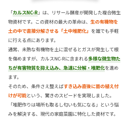
「
カルスNC-R
」は、リサール酵産が開発した複合微生
物資材です。この資材の最大の革命は、
生の有機物を
土の中で直接分解させる「土中堆肥化」
を誰でも手軽
に行える点にあります。
通常、未熟な有機物を土に混ぜるとガスが発生して根
を傷めますが、カルスNC-Rに含まれる
多様な微生物た
ちが有害物質を抑え込み、急速に分解・堆肥化
を進め
ます。
そのため、条件さえ整えば
すき込み直後に苗の植え付
けが可能
という、驚きのスピードを実現しました。
「堆肥作りは場所も取るし匂いも気になる」という悩
みを解決する、現代の家庭菜園に特化した資材です。