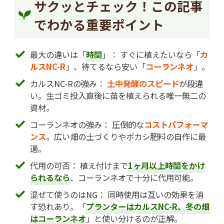
サクッとチェック！この記事
でわかる重要ポイント
最大の違いは「
時間
」： すぐに植えたいなら「
カ
ルスNC-R
」、待てるなら安い「
コーランネオ
」。
カルスNC-Rの強み：
土中発酵のスピード
が段違
い。生ゴミ投入直後に苗を植えられる唯一無二の
資材。
コーランネオの強み： 圧倒的な
コストパフォーマ
ンス
。広い畑の土づくりやボカシ肥料の自作に最
適。
代用の可否： 植え付けまで
1ヶ月以上時間をかけ
られるなら
、コーランネオで十分に代用可能。
混ぜて使うのはNG： 同時使用は互いの効果を消
す恐れあり。「
プランターはカルスNC-R、冬の畑
はコーランネオ
」と使い分けるのが正解。