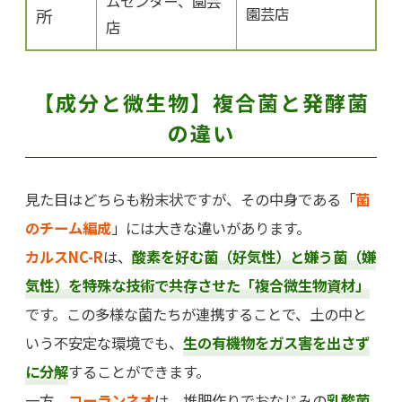
ムセンター、園芸
園芸店
所
店
【成分と微生物】複合菌と発酵菌
の違い
見た目はどちらも粉末状ですが、その中身である「
菌
のチーム編成
」には大きな違いがあります。
カルスNC-R
は、
酸素を好む菌（好気性）と嫌う菌（嫌
気性）を特殊な技術で共存させた「複合微生物資材」
です。この多様な菌たちが連携することで、土の中と
いう不安定な環境でも、
生の有機物をガス害を出さず
に分解
することができます。
一方、
コーランネオ
は、堆肥作りでおなじみの
乳酸菌