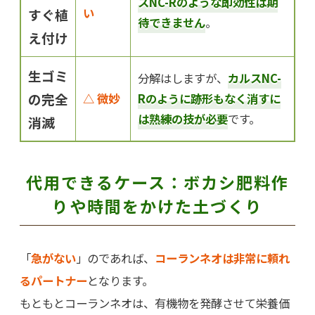
スNC-Rのような即効性は期
い
すぐ植
待できません
。
え付け
生ゴミ
分解はしますが、
カルスNC-
の完全
△ 微妙
Rのように跡形もなく消すに
は熟練の技が必要
です。
消滅
代用できるケース：ボカシ肥料作
りや時間をかけた土づくり
「
急がない
」のであれば、
コーランネオは非常に頼れ
るパートナー
となります。
もともとコーランネオは、有機物を発酵させて栄養価