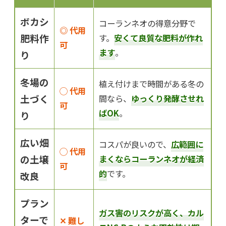
ボカシ
コーランネオの得意分野で
◎ 代用
肥料作
す。
安くて良質な肥料が作れ
可
ます
。
り
冬場の
植え付けまで時間がある冬の
◯ 代用
土づく
間なら、
ゆっくり発酵させれ
可
ばOK
。
り
広い畑
コスパが良いので、
広範囲に
◯ 代用
の土壌
まくならコーランネオが経済
可
的
です。
改良
プラン
ガス害のリスクが高く、カル
ターで
✕ 難し