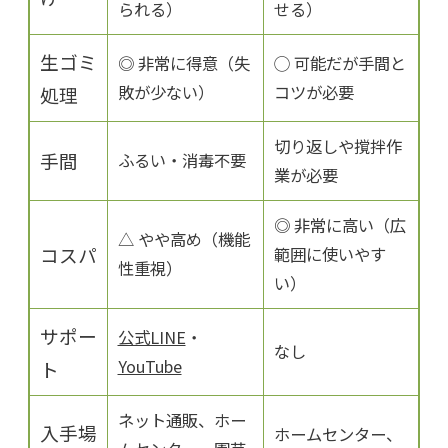
られる）
せる）
生ゴミ
◎ 非常に得意（失
◯ 可能だが手間と
敗が少ない）
コツが必要
処理
切り返しや撹拌作
手間
ふるい・消毒不要
業が必要
◎ 非常に高い（広
△ やや高め（機能
コスパ
範囲に使いやす
性重視）
い）
サポー
公式LINE
・
なし
YouTube
ト
ネット通販、ホー
入手場
ホームセンター、