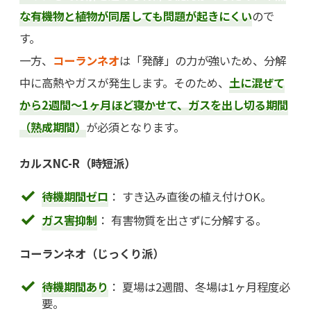
な有機物と植物が同居しても問題が起きにくい
ので
す。
一方、
コーランネオ
は「発酵」の力が強いため、分解
中に高熱やガスが発生します。そのため、
土に混ぜて
から2週間〜1ヶ月ほど寝かせて、ガスを出し切る期間
（熟成期間）
が必須となります。
カルスNC-R（時短派）
待機期間ゼロ
： すき込み直後の植え付けOK。
ガス害抑制
： 有害物質を出さずに分解する。
コーランネオ（じっくり派）
待機期間あり
： 夏場は2週間、冬場は1ヶ月程度必
要。