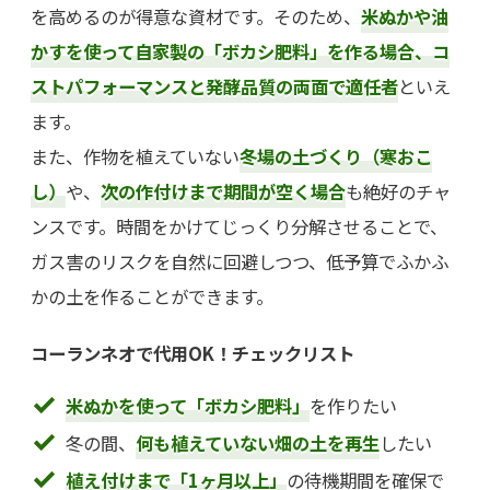
を高めるのが得意な資材です。そのため、
米ぬかや油
かすを使って自家製の「ボカシ肥料」を作る場合、コ
ストパフォーマンスと発酵品質の両面で適任者
といえ
ます。
また、作物を植えていない
冬場の土づくり（寒おこ
し）
や、
次の作付けまで期間が空く場合
も絶好のチャ
ンスです。時間をかけてじっくり分解させることで、
ガス害のリスクを自然に回避しつつ、低予算でふかふ
かの土を作ることができます。
コーランネオで代用OK！チェックリスト
米ぬかを使って「ボカシ肥料」
を作りたい
冬の間、
何も植えていない畑の土を再生
したい
植え付けまで「1ヶ月以上」
の待機期間を確保で