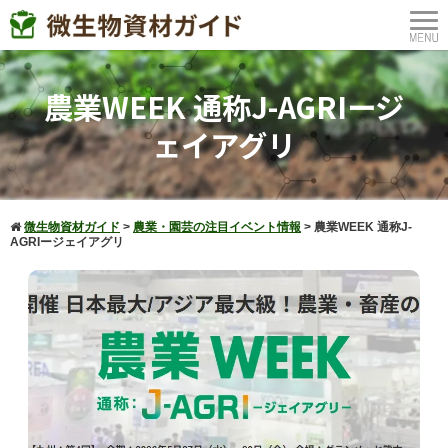
農業WEEK 通称J-AGRIージ
ェイアグリ
微生物資材ガイド
>
農業・園芸の注目イベント情報
>
農業WEEK 通称J-
AGRIージェイアグリ