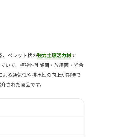
れる、ペレット状の
強力土壌活力材
で
していて、植物性乳酸菌・放線菌・光合
による通気性や排水性の向上が期待で
紹介された商品です。