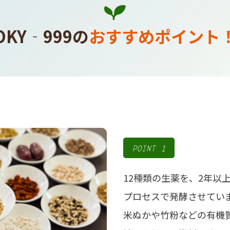
OKY‐999の
おすすめポイント
POINT 1
12種類の生薬を、2年以
プロセスで発酵させていま
米ぬかや竹粉などの有機