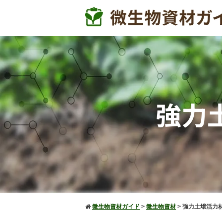
強力土
微生物資材ガイド
>
微生物資材
>
強力土壌活力材「