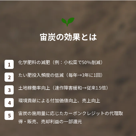
宙炭の効果とは
化学肥料の減肥（例：小松菜で50％削減）
たい肥投入頻度の低減（毎年→3年に1回）
土地稼働率向上（連作障害緩和→従来1.5倍）
環境貢献による付加価値向上、売上向上
宙炭の施用量に応じたカーボンクレジットの代理取
得・販売、売却利益の一部還元