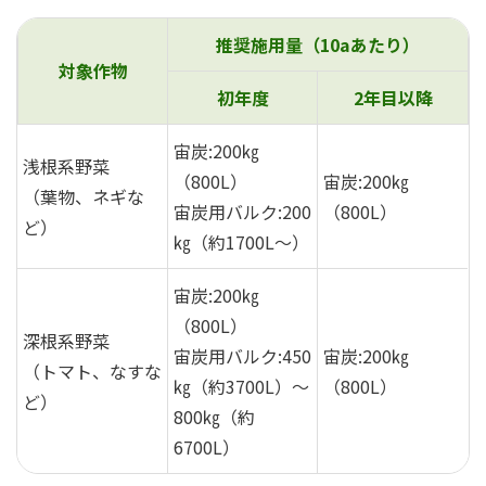
推奨施用量（10aあたり）
対象作物
初年度
2年目以降
宙炭:200㎏
浅根系野菜
（800L）
宙炭:200㎏
（葉物、ネギな
宙炭用バルク:200
（800L）
ど）
㎏（約1700L～）
宙炭:200㎏
（800L）
深根系野菜
宙炭用バルク:450
宙炭:200㎏
（トマト、なすな
㎏（約3700L）～
（800L）
ど）
800㎏（約
6700L）