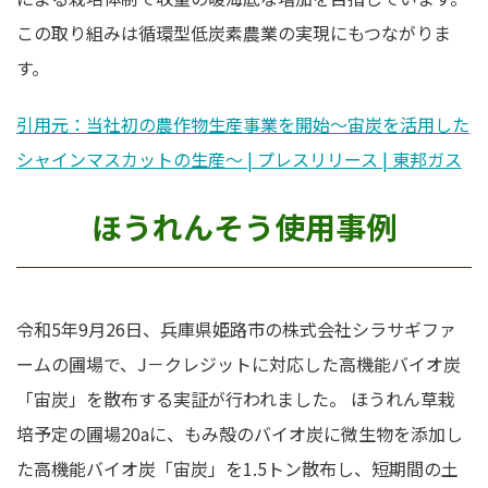
この取り組みは循環型低炭素農業の実現にもつながりま
す。
引用元：当社初の農作物生産事業を開始～宙炭を活用した
シャインマスカットの生産～ | プレスリリース | 東邦ガス
ほうれんそう使用事例
令和5年9月26日、兵庫県姫路市の株式会社シラサギファ
ームの圃場で、J－クレジットに対応した高機能バイオ炭
「宙炭」を散布する実証が行われました。 ほうれん草栽
培予定の圃場20aに、もみ殻のバイオ炭に微生物を添加し
た高機能バイオ炭「宙炭」を1.5トン散布し、短期間の土