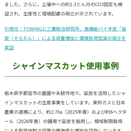
ました。さらに、土壌中への約1.3とん分のCO2固定も検
証され、生産性と環境配慮の両立が示されています。
引用元：TOWINGと三菱総合研究所、高機能バイオ炭「宙
炭（そらたん）」による収量増加と環境負荷低減の両立を
実証
シャインマスカット使用事例
栃木県宇都宮市の農園や未耕作地で、宙炭を活用したシャ
インマスカットの生産事業をしています。東邦ガスと日本
農業の連携により、約2.7ha（2025年春）および約6ヘクタ
ール（2026年春）の圃場で宙炭を施用し、根域制限栽培
による栽培体制で収量の暖海底な増加を目指しています。